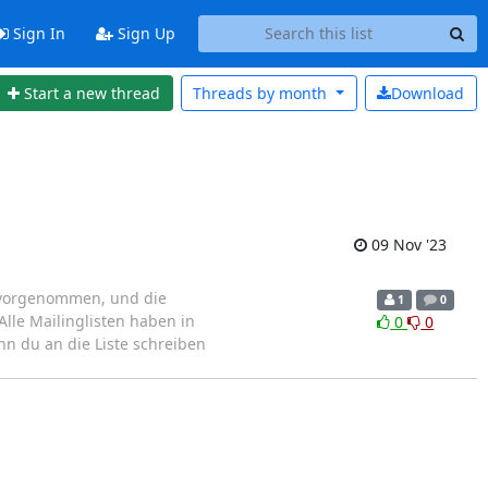
Sign In
Sign Up
Start a new thread
Threads by
month
Download
09 Nov '23
ng vorgenommen, und die
1
0
lle Mailinglisten haben in
0
0
nn du an die Liste schreiben