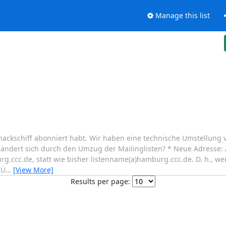
Manage this list
ste hackschiff abonniert habt. Wir haben eine technische Umstellu
 ändert sich durch den Umzug der Mailinglisten? * Neue Adresse: A
g.ccc.de, statt wie bisher listenname(a)hamburg.ccc.de. D. h., we
 Ü
…
[View More]
Results per page: