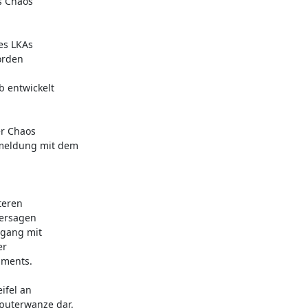
 Chaos 

s LKAs 

rden 

entwickelt 

 Chaos 

eldung mit dem 

eren 

ersagen 

gang mit 

 

ments.

fel an 

uterwanze dar.
