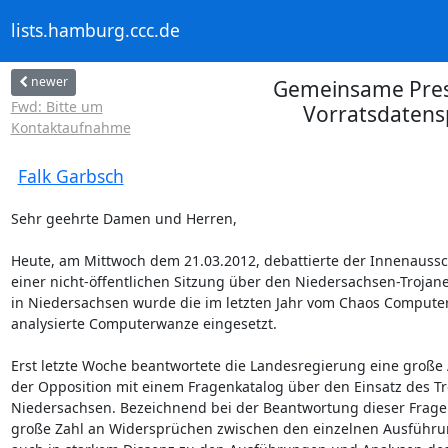
lists.hamburg.ccc.de
newer
Gemeinsame Press
Fwd: Bitte um
Vorratsdatens
Kontaktaufnahme
Falk Garbsch
Sehr geehrte Damen und Herren,

Heute, am Mittwoch dem 21.03.2012, debattierte der Innenaussch
einer nicht-öffentlichen Sitzung über den Niedersachsen-Trojaner
in Niedersachsen wurde die im letzten Jahr vom Chaos Computer 
analysierte Computerwanze eingesetzt.

Erst letzte Woche beantwortete die Landesregierung eine große 
der Opposition mit einem Fragenkatalog über den Einsatz des Tro
Niedersachsen. Bezeichnend bei der Beantwortung dieser Fragen 
große Zahl an Widersprüchen zwischen den einzelnen Ausführun