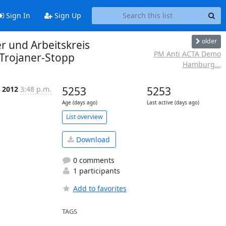
Sign In
Sign Up
older
 und Arbeitskreis
PM Anti ACTA Demo
Trojaner-Stopp
Hamburg...
 2012
3:48 p.m.
5253
5253
Age (days ago)
Last active (days ago)
List overview
Download
0 comments
1 participants
Add to favorites
TAGS