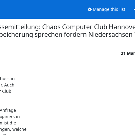
Manage this list
emitteilung: Chaos Computer Club Hannover
peicherung sprechen fordern Niedersachsen-
21 Mar
uss in 

. Auch 

Club 

Anfrage 

janers in 

ist die 

gen, welche 
