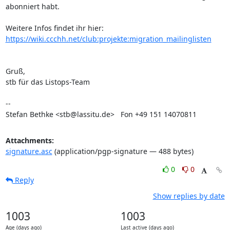
abonniert habt.

Weitere Infos findet ihr hier: 
https://wiki.ccchh.net/club:projekte:migration_mailinglisten
Gruß,

stb für das Listops-Team

--

Stefan Bethke <stb@lassitu.de>   Fon +49 151 14070811
Attachments:
signature.asc
(application/pgp-signature — 488 bytes)
0
0
Reply
Show replies by date
1003
1003
Age (days ago)
Last active (days ago)